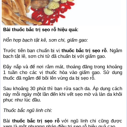
Bài thuốc bắc trị sẹo rỗ hiệu quả:
Hỗn hợp bạch tật kê, sơn chi, giấm gạo:
Trước tiên bạn chuẩn bị vị
thuốc bắc trị sẹo rỗ
. Ngâm
bạch tật lê, sơn chi tử đã chuẩn bị với giấm gạo.
Đậy nắp và để nơi râm mát, thoáng đãng trong khoảng
1 tuần cho các vị thuốc hòa vào giấm gạo. Sử dụng
thuốc đã ngâm để bôi lên vùng da bị sẹo rỗ.
Sau khoảng 30 phút thì bạn rửa sạch da. Áp dụng cách
này mỗi ngày một lần đến khi vết sẹo mờ và làn da khôi
phục như lúc đầu.
Thuốc bắc ngũ linh chi:
Bài
thuốc bắc trị sẹo rỗ
với ngũ linh chi cũng được
xem là một phương pháp điều trị sẹo rỗ hiệu quả cao.