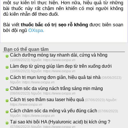
một sự kiên trì thực hiện. Hơn nữa, hiệu quả từ những
bài thuốc này rất chậm nên khiến có mọi người không
đủ kiên nhẫn để theo đuổi.
Bài viết
thuốc bắc có trị sẹo rỗ không
được biên soạn
bởi đội ngũ
OXspa.
Bạn có thể quan tâm
Cách dưỡng móng tay nhanh dài, cứng và hồng
(10/06/2023)
Nguồn: https://www.oxspa.vn
Làm đẹp từ gừng giúp làm đẹp từ trên xuống dưới
(10/06/2023)
Nguồn: https://www.oxspa.vn
Cách trị mụn lưng đơn giản, hiệu quả tại nhà
(08/06/2023)
Nguồn: https://www.oxspa.vn
Chăm sóc da vùng nách trắng sáng mịn màng
(08/06/2023)
Nguồn: https://www.oxspa.vn
Cách trị sẹo thâm sau laser hiệu quả
(07/06/2023)
Nguồn:
https://www.oxspa.vn
Cách chăm sóc da mỏng và yếu đúng cách
(07/06/2023)
Nguồn: https://www.oxspa.vn
Tại sao khi bôi HA (Hyaluronic acid) bị kích ứng ?
(07/06/2023)
Nguồn: https://www.oxspa.vn