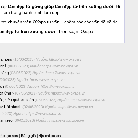
pháp
làm đẹp từ gừng giúp làm đẹp từ trên xuống dưới
. Hi
hị em trong hành trình làm đẹp.
ược chuyên viên OXspa tư vấn – chăm sóc các vấn đề về da.
àm đẹp từ trên xuống dưới
- biên soạn: Oxspa
và hồng
(10/06/2023)
Nguồn: https://www.oxspa.vn
 nhà
(08/06/2023)
Nguồn: https://www.oxspa.vn
 màng
(08/06/2023)
Nguồn: https://www.oxspa.vn
/06/2023)
Nguồn: https://www.oxspa.vn
ách
(07/06/2023)
Nguồn: https://www.oxspa.vn
ích ứng ?
(07/06/2023)
Nguồn: https://www.oxspa.vn
i, hiệu quả, an toàn
(02/06/2023)
Nguồn: https://www.oxspa.vn
ục Hồi nhanh
(02/06/2023)
Nguồn: https://www.oxspa.vn
05/2023)
Nguồn: https://www.oxspa.vn
thâm sẹo
(30/05/2023)
Nguồn: https://www.oxspa.vn
ào tạo spa
|
Bảng giá
|
địa chỉ oxspa