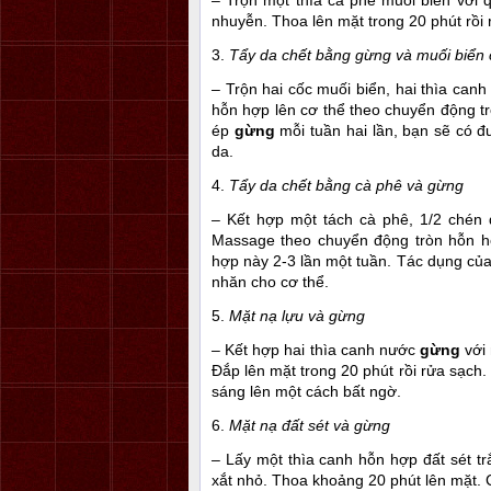
–
Trộn một thìa cà phê muối biển với
nhuyễn. Thoa lên mặt trong 20 phút rồi
3.
Tẩy da chết bằng gừng và muối biển 
–
Trộn hai cốc muối biển, hai thìa canh
hỗn hợp lên cơ thể theo chuyển động tr
ép
gừng
mỗi tuần hai lần, bạn sẽ có 
da.
4.
Tẩy da chết bằng cà phê và gừng
–
Kết hợp một tách cà phê, 1/2 chén
Massage theo chuyển động tròn hỗn hợ
hợp này 2-3 lần một tuần. Tác dụng của 
nhăn cho cơ thể.
5.
Mặt nạ lựu và gừng
–
Kết hợp hai thìa canh nước
gừng
với 
Đắp lên mặt trong 20 phút rồi rửa sạch
sáng lên một cách bất ngờ.
6.
Mặt nạ đất sét và gừng
–
Lấy một thìa canh hỗn hợp đất sét t
xắt nhỏ. Thoa khoảng 20 phút lên mặt.