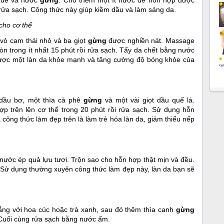
 quế và nước
gừng
. Cho thêm một ít nước để hỗn hợp được
 rửa sạch. Công thức này giúp kiềm dầu và làm sáng da.
cho cơ thể
 vỏ cam thái nhỏ và ba giọt
gừng
được nghiền nát. Massage
òn trong ít nhất 15 phút rồi rửa sạch. Tẩy da chết bằng nước
được một làn da khỏe mạnh và tăng cường độ bóng khỏe của
 dầu bơ, một thìa cà phê
gừng
và một vài giọt dầu quế lá.
p trên lên cơ thể trong 20 phút rồi rửa sạch. Sử dụng hỗn
công thức làm đẹp trên là làm trẻ hóa làn da, giảm thiểu nếp
nước ép quả lựu tươi. Trộn sao cho hỗn hợp thật mịn và đều.
. Sử dụng thường xuyên công thức làm đẹp này, làn da bạn sẽ
rắng với hoa cúc hoặc trà xanh, sau đó thêm thìa canh
gừng
 Cuối cùng rửa sạch bằng nước ấm.