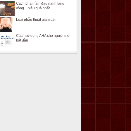
Cách pha mầm đậu nành tăng
vòng 1 hiệu quả nhất
Loại phẫu thuật giảm cân
Cách sử dụng AHA cho người mới
bắt đầu