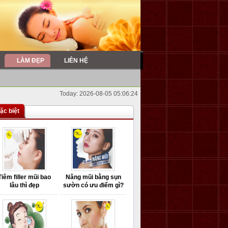
LÀM ĐẸP
LIÊN HỆ
Today: 2026-08-05 05:06:24
ặc biệt
Tiêm filler mũi bao
Nâng mũi bằng sụn
lâu thì đẹp
sườn có ưu điểm gì?