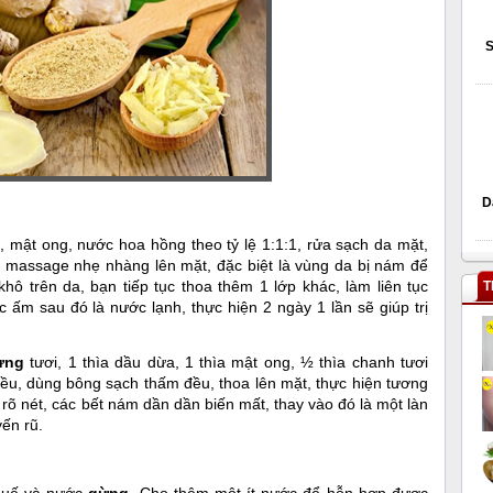
S
D
, mật ong, nước hoa hồng theo tỷ lệ 1:1:1, rửa sạch da mặt,
massage nhẹ nhàng lên mặt, đặc biệt là vùng da bị nám để
ô trên da, bạn tiếp tục thoa thêm 1 lớp khác, làm liên tục
T
c ấm sau đó là nước lạnh, thực hiện 2 ngày 1 lần sẽ giúp trị
ừng
tươi, 1 thìa dầu dừa, 1 thìa mật ong, ½ thìa chanh tươi
ều, dùng bông sạch thấm đều, thoa lên mặt, thực hiện tương
 rõ nét, các bết nám dần dần biến mất, thay vào đó là một làn
yến rũ.