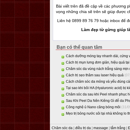
Bài viết trên đã đề cập về các phương 
vọng những chia sẽ trên sẽ giúp được c
Liên hệ 0899 89 76 79 hoặc inbox để đ
Làm đẹp từ gừng giúp l
Bạn có thể quan tâm
Cách dưỡng móng tay nhanh dài, cứng 
Cách trị mụn lưng đơn giản, hiệu quả tại
Chăm sóc da vùng nách trắng sáng mịn
Cách trị sẹo thâm sau laser hiệu quả
(07
Cách chăm sóc da mỏng và yếu đúng c
Tại sao khi bôi HA (Hyaluronic acid) bị k
Chăm sóc da sau khi Peel nhanh phục hồ
Sau Khi Peel Da Nên Kiêng Gì để da Ph
Công nghệ ủ Nano căng bóng môi
(31/
Mẹo trị bỏng nước sôi tại nhà không lo 
Chăm sóc da
|
điều trị da
|
massage
|
tắm trắng
|
Đ