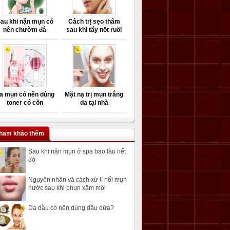
au khi nặn mụn có
Cách trị sẹo thâm
nên chườm đá
sau khi tẩy nốt ruồi
a mụn có nên dùng
Mặt nạ trị mụn trắng
toner có cồn
da tại nhà
ham khảo thêm
Sau khi nặn mụn ở spa bao lâu hết
đỏ
Nguyên nhân và cách xử lí nổi mụn
nước sau khi phun xăm môi
Da dầu có nên dùng dầu dừa?