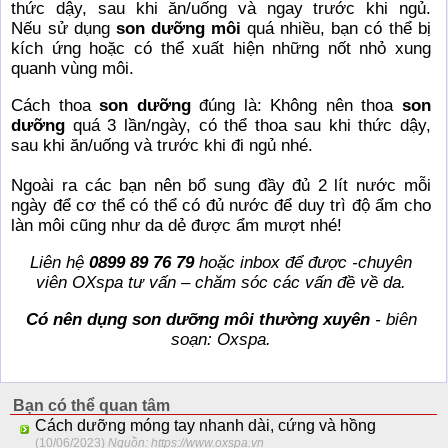
thức dậy, sau khi ăn/uống và ngay trước khi ngủ.
Nếu sử dụng
son dưỡng môi
quá nhiều, bạn có thể bị
kích ứng hoặc có thể xuất hiện những nốt nhỏ xung
quanh vùng môi.
Cách thoa
son dưỡng
đúng là: Không nên thoa
son
dưỡng
quá 3 lần/ngày, có thể thoa sau khi thức dậy,
sau khi ăn/uống và trước khi đi ngủ nhé.
Ngoài ra các bạn nên bổ sung đầy đủ 2 lít nước mỗi
ngày để cơ thể có thể có đủ nước để duy trì độ ẩm cho
làn môi cũng như da dẻ được ẩm mượt nhé!
Liên hệ
0899 89 76 79
hoặc inbox để được -chuyên
viên OXspa tư vấn – chăm sóc các vấn đề về da.
Có nên dụng son dưỡng môi thường xuyên
- biên
soạn: Oxspa.
Bạn có thể quan tâm
Cách dưỡng móng tay nhanh dài, cứng và hồng
(10/06/2023)
Nguồn: https://www.oxspa.vn