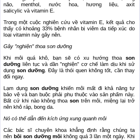
não, menthol, nước hoa, hương liệu,
axit
salicylic
và
vitamin E
.
Trong một cuộc nghiên cứu về vitamin E, kết quả cho
thấy có khoảng 33% bệnh nhân bị viêm da tiếp xúc do
loại vitamin này gây nên.
Gây "nghiện" thoa son dưỡng
Khi môi quá khô, bạn sẽ có xu hướng thoa
son
dưỡng
liên tục và dần "nghiện" cơ chế làm dịu khi sử
dụng
son dưỡng
. Đây là thói quen không tốt, cần thay
đổi ngay.
Lạm dụng
son dưỡng
khiến môi mất đi khả năng tự
bảo vệ và bạn buộc phải phụ thuộc vào sản phẩm này.
Bất cứ khi nào không thoa
son
trên môi, miệng lại trở
nên khô ráp, bong da.
Nó có thể dẫn đến kích ứng xung quanh môi
Các bác sĩ chuyên khoa khẳng định rằng chúng ta
nên
bôi son dưỡng môi
không quá 3 lần một ngày. Khi