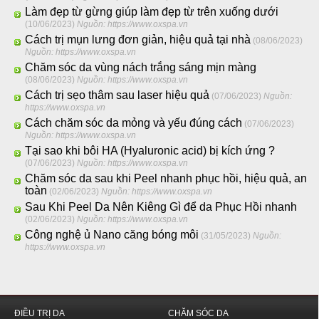
Làm đẹp từ gừng giúp làm đẹp từ trên xuống dưới
(10/06/2023)
Nguồn: https://www.oxspa.vn
Cách trị mụn lưng đơn giản, hiệu quả tại nhà
(08/06/2023)
Nguồn: https://www.oxspa.vn
Chăm sóc da vùng nách trắng sáng mịn màng
(08/06/2023)
Nguồn: https://www.oxspa.vn
Cách trị sẹo thâm sau laser hiệu quả
(07/06/2023)
Nguồn:
https://www.oxspa.vn
Cách chăm sóc da mỏng và yếu đúng cách
(07/06/2023)
Nguồn: https://www.oxspa.vn
Tại sao khi bôi HA (Hyaluronic acid) bị kích ứng ?
(07/06/2023)
Nguồn: https://www.oxspa.vn
Chăm sóc da sau khi Peel nhanh phục hồi, hiệu quả, an
toàn
(02/06/2023)
Nguồn: https://www.oxspa.vn
Sau Khi Peel Da Nên Kiêng Gì để da Phục Hồi nhanh
(02/06/2023)
Nguồn: https://www.oxspa.vn
Công nghệ ủ Nano căng bóng môi
(31/05/2023)
Nguồn:
https://www.oxspa.vn
ĐIỀU TRỊ DA
CHĂM SÓC DA