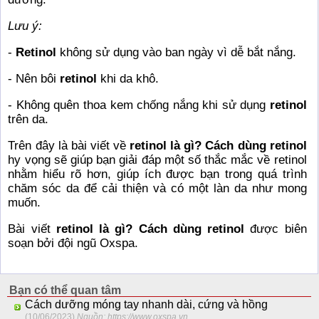
Lưu ý:
-
Retinol
không sử dụng vào ban ngày vì dễ bắt nắng.
- Nên bôi
retinol
khi da khô.
- Không quên thoa kem chống nắng khi sử dụng
retinol
trên da.
Trên đây là bài viết về
retinol là gì? Cách dùng retinol
hy vọng sẽ giúp bạn giải đáp một số thắc mắc về retinol
nhằm hiểu rõ hơn, giúp ích được bạn trong quá trình
chăm sóc da để cải thiện và có một làn da như mong
muốn.
Bài viết
retinol là gì? Cách dùng retinol
được biên
soạn bởi đội ngũ
Oxspa.
Bạn có thể quan tâm
Cách dưỡng móng tay nhanh dài, cứng và hồng
(10/06/2023)
Nguồn: https://www.oxspa.vn