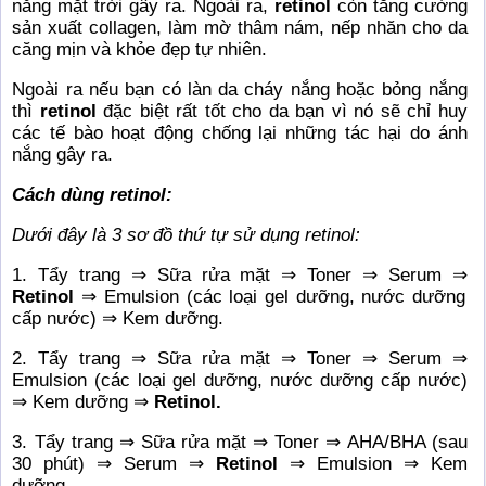
nắng mặt trời gây ra. Ngoài ra,
retinol
còn tăng cường
sản xuất collagen, làm mờ thâm nám, nếp nhăn cho da
căng mịn và khỏe đẹp tự nhiên.
Ngoài ra nếu bạn có làn da cháy nắng hoặc bỏng nắng
thì
retinol
đặc biệt rất tốt cho da bạn vì nó sẽ chỉ huy
các tế bào hoạt động chống lại những tác hại do ánh
nắng gây ra.
Cách dùng retinol:
Dưới đây là 3 sơ đồ thứ tự sử dụng retinol:
1. Tẩy trang ⇒ Sữa rửa mặt ⇒ Toner ⇒ Serum ⇒
Retinol
⇒ Emulsion (các loại gel dưỡng, nước dưỡng
cấp nước) ⇒ Kem dưỡng.
2. Tẩy trang ⇒ Sữa rửa mặt ⇒ Toner ⇒ Serum ⇒
Emulsion (các loại gel dưỡng, nước dưỡng cấp nước)
⇒ Kem dưỡng ⇒
Retinol.
3. Tẩy trang ⇒ Sữa rửa mặt ⇒ Toner ⇒ AHA/BHA (sau
30 phút) ⇒ Serum ⇒
Retinol
⇒ Emulsion ⇒ Kem
dưỡng.