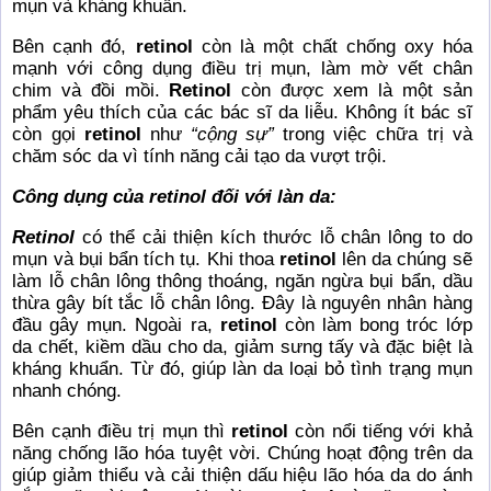
mụn và kháng khuẩn.
Bên cạnh đó,
retinol
còn là một chất chống oxy hóa
mạnh với công dụng điều trị mụn, làm mờ vết chân
chim và đồi mồi.
Retinol
còn được xem là một sản
phẩm yêu thích của các bác sĩ da liễu. Không ít bác sĩ
còn gọi
retinol
như
“cộng sự”
trong việc chữa trị và
chăm sóc da vì tính năng cải tạo da vượt trội.
Công dụng của retinol đối với làn da:
Retinol
có thể cải thiện kích thước lỗ chân lông to do
mụn và bụi bẩn tích tụ. Khi thoa
retinol
lên da chúng sẽ
làm lỗ chân lông thông thoáng, ngăn ngừa bụi bẩn, dầu
thừa gây bít tắc lỗ chân lông. Đây là nguyên nhân hàng
đầu gây mụn. Ngoài ra,
retinol
còn làm bong tróc lớp
da chết, kiềm dầu cho da, giảm sưng tấy và đặc biệt là
kháng khuẩn. Từ đó, giúp làn da loại bỏ tình trạng mụn
nhanh chóng.
Bên cạnh điều trị mụn thì
retinol
còn nổi tiếng với khả
năng chống lão hóa tuyệt vời. Chúng hoạt động trên da
giúp giảm thiểu và cải thiện dấu hiệu lão hóa da do ánh