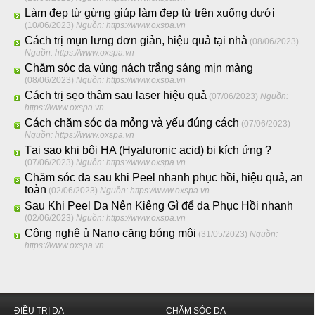
Làm đẹp từ gừng giúp làm đẹp từ trên xuống dưới
(10/06/2023)
Nguồn: https://www.oxspa.vn
Cách trị mụn lưng đơn giản, hiệu quả tại nhà
(08/06/2023)
Nguồn: https://www.oxspa.vn
Chăm sóc da vùng nách trắng sáng mịn màng
(08/06/2023)
Nguồn: https://www.oxspa.vn
Cách trị sẹo thâm sau laser hiệu quả
(07/06/2023)
Nguồn:
https://www.oxspa.vn
Cách chăm sóc da mỏng và yếu đúng cách
(07/06/2023)
Nguồn: https://www.oxspa.vn
Tại sao khi bôi HA (Hyaluronic acid) bị kích ứng ?
(07/06/2023)
Nguồn: https://www.oxspa.vn
Chăm sóc da sau khi Peel nhanh phục hồi, hiệu quả, an
toàn
(02/06/2023)
Nguồn: https://www.oxspa.vn
Sau Khi Peel Da Nên Kiêng Gì để da Phục Hồi nhanh
(02/06/2023)
Nguồn: https://www.oxspa.vn
Công nghệ ủ Nano căng bóng môi
(31/05/2023)
Nguồn:
https://www.oxspa.vn
ĐIỀU TRỊ DA
CHĂM SÓC DA