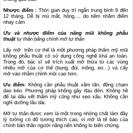
Nhược điểm :
Thời gian duy trì ngắn trung bình 9 đến
12 tháng. Dễ bị mù mắt, hỏng…. do tiêm nhằm điểm
nhạy cảm
Ưu và nhược điểm của nâng mũi không phẫu
thuật
tự thân bằng chính mỡ tự thân
Lấy mỡ trên cơ thể là một phương pháp thẩm mỹ mũi
không phẫu thuật có sử dụng công nghệ khá an toàn.
Trong đó, bác sĩ sẽ trích xuất mỡ thừa từ các vùng
nhiều mỡ của cơ thể (bụng, đùi, mông, eo…) và cấy
mỡ vào nhằm chỉnh mũi cao hơn.
Ưu điểm
: Không cần phẫu thuật xâm lấn, động chạm
dao kéo. Phương pháp không gây đau đớn. Không hề
để lại dấu vết thẩm mỹ cũng như sẹo xấu. Không cần
nghỉ dưỡng lâu dài.
Mỡ tự thân được xem là một trong những chất làm đầy
lý tưởng có độ tương thích cao, vì mỡ là tế bào của
chính bản thân người nâng nên không lo biến chứng.