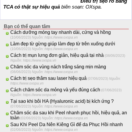
Điều trị sẹo rỗ bằng
TCA có thật sự hiệu quả
biên soạn: OXspa.
Bạn có thể quan tâm
Cách dưỡng móng tay nhanh dài, cứng và hồng
(10/06/2023)
Nguồn: https://www.oxspa.vn
Làm đẹp từ gừng giúp làm đẹp từ trên xuống dưới
(10/06/2023)
Nguồn: https://www.oxspa.vn
Cách trị mụn lưng đơn giản, hiệu quả tại nhà
(08/06/2023)
Nguồn: https://www.oxspa.vn
Chăm sóc da vùng nách trắng sáng mịn màng
(08/06/2023)
Nguồn: https://www.oxspa.vn
Cách trị sẹo thâm sau laser hiệu quả
(07/06/2023)
Nguồn:
https://www.oxspa.vn
Cách chăm sóc da mỏng và yếu đúng cách
(07/06/2023)
Nguồn: https://www.oxspa.vn
Tại sao khi bôi HA (Hyaluronic acid) bị kích ứng ?
(07/06/2023)
Nguồn: https://www.oxspa.vn
Chăm sóc da sau khi Peel nhanh phục hồi, hiệu quả, an
toàn
(02/06/2023)
Nguồn: https://www.oxspa.vn
Sau Khi Peel Da Nên Kiêng Gì để da Phục Hồi nhanh
(02/06/2023)
Nguồn: https://www.oxspa.vn