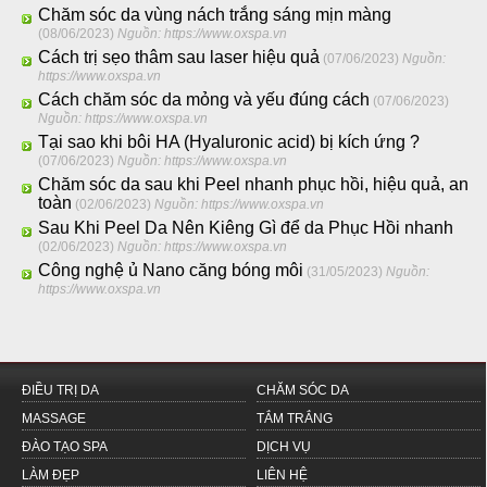
Chăm sóc da vùng nách trắng sáng mịn màng
(08/06/2023)
Nguồn: https://www.oxspa.vn
Cách trị sẹo thâm sau laser hiệu quả
(07/06/2023)
Nguồn:
https://www.oxspa.vn
Cách chăm sóc da mỏng và yếu đúng cách
(07/06/2023)
Nguồn: https://www.oxspa.vn
Tại sao khi bôi HA (Hyaluronic acid) bị kích ứng ?
(07/06/2023)
Nguồn: https://www.oxspa.vn
Chăm sóc da sau khi Peel nhanh phục hồi, hiệu quả, an
toàn
(02/06/2023)
Nguồn: https://www.oxspa.vn
Sau Khi Peel Da Nên Kiêng Gì để da Phục Hồi nhanh
(02/06/2023)
Nguồn: https://www.oxspa.vn
Công nghệ ủ Nano căng bóng môi
(31/05/2023)
Nguồn:
https://www.oxspa.vn
ĐIỀU TRỊ DA
CHĂM SÓC DA
MASSAGE
TẮM TRẮNG
ĐÀO TẠO SPA
DỊCH VỤ
LÀM ĐẸP
LIÊN HỆ