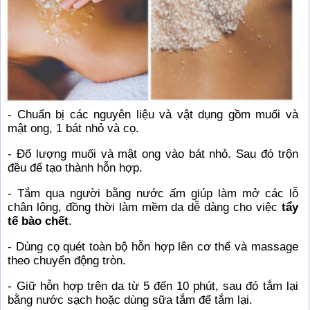
- Chuẩn bị các nguyên liệu và vật dụng gồm muối và
mật ong, 1 bát nhỏ và cọ.
- Đổ lượng muối và mật ong vào bát nhỏ. Sau đó trộn
đều để tạo thành hỗn hợp.
- Tắm qua người bằng nước ấm giúp làm mở các lỗ
chân lông, đồng thời làm mềm da dễ dàng cho việc
tẩy
tế bào chết
.
- Dùng cọ quét toàn bộ hỗn hợp lên cơ thể và massage
theo chuyển động tròn.
- Giữ hỗn hợp trên da từ 5 đến 10 phút, sau đó tắm lại
bằng nước sạch hoặc dùng sữa tắm để tắm lại.