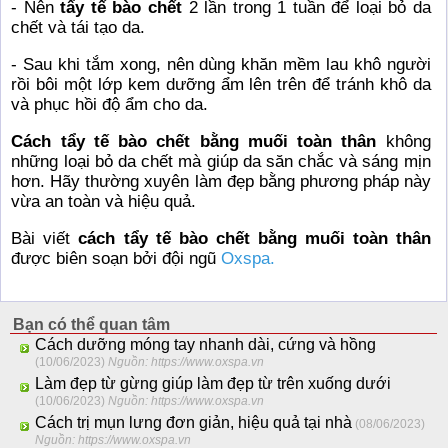
- Nên
tẩy tế bào chết
2 lần trong 1 tuần để loại bỏ da
chết và tái tạo da.
- Sau khi tắm xong, nên dùng khăn mềm lau khô người
rồi bôi một lớp kem dưỡng ẩm lên trên để tránh khô da
và phục hồi độ ẩm cho da.
Cách tẩy tế bào chết bằng muối toàn thân
không
những loại bỏ da chết mà giúp da săn chắc và sáng mịn
hơn. Hãy thường xuyên làm đẹp bằng phương pháp này
vừa an toàn và hiệu quả.
Bài viết
cách tẩy tế bào chết bằng muối toàn thân
được biên soạn bởi đội ngũ
Oxspa.
Bạn có thể quan tâm
Cách dưỡng móng tay nhanh dài, cứng và hồng
(10/06/2023)
Nguồn: https://www.oxspa.vn
Làm đẹp từ gừng giúp làm đẹp từ trên xuống dưới
(10/06/2023)
Nguồn: https://www.oxspa.vn
Cách trị mụn lưng đơn giản, hiệu quả tại nhà
(08/06/2023)
Nguồn: https://www.oxspa.vn